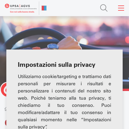
Impostazioni sulla privacy
Utilizziamo cookie/targeting e trattiamo dati
personali per misurare i risultati e
personalizzare i contenuti del nostro sito
web. Poiché teniamo alla tua privacy, ti
chiediamo il tuo consenso. Puoi
Servizi
Officina e servizio clienti
Gestione sinistri
modificare/adattare il tuo consenso in
qualsiasi momento nelle “Impostazioni
Gestione dei sinistri: per
sulla privacy”.