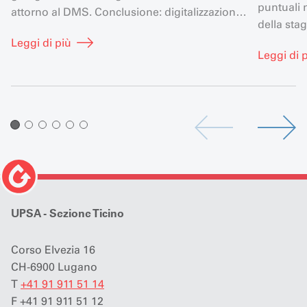
puntuali 
attorno al DMS. Conclusione: digitalizzazione
della st
equivale a aumento dell’efficienza, ma un
Derending
Leggi di più
nuovo DMS è utile solo se anche il resto
Leggi di 
logistico 
funziona come si deve.
riferimen
UPSA - Sezione Ticino
Corso Elvezia 16
CH-6900 Lugano
T
+41 91 911 51 14
F +41 91 911 51 12