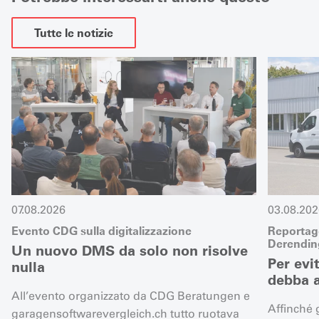
Tutte le notizie
07.08.2026
03.08.202
Evento CDG sulla digitalizzazione
Reportage
Derending
Un nuovo DMS da solo non risolve
Per evi
nulla
debba a
All’evento organizzato da CDG Beratungen e
Affinché 
garagensoftwarevergleich.ch tutto ruotava