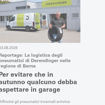
03.08.2026
24.07.2
Reportage: La logistica degli
Conse
pneumatici di Derendinger nella
anzich
regione di Berna
Quan
Per evitare che in
pen
autunno qualcuno debba
aspettare in garage
Ogni vo
le offic
bagaglio
Affinché gli pneumatici invernali arrivino