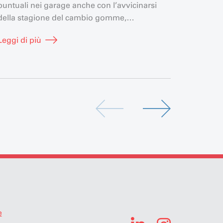
conosce
puntuali nei garage anche con l’avvicinarsi
Leggi di
devono
della stagione del cambio gomme,
l’aziend
Derendinger mette in atto un sistema logistico
Leggi di più
sorprendente. Visitiamo il centro di
riferimento per gli pneumatici invernali a…
e