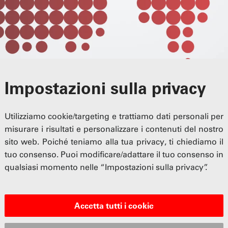
Impostazioni sulla privacy
Utilizziamo cookie/targeting e trattiamo dati personali per
misurare i risultati e personalizzare i contenuti del nostro
sito web. Poiché teniamo alla tua privacy, ti chiediamo il
tuo consenso. Puoi modificare/adattare il tuo consenso in
essionale svizzera dell'automobile (UPSA) va ben oltre la cla
qualsiasi momento nelle “Impostazioni sulla privacy”.
re: oltre alla formazione e al perfezionamento professionale
ntati al mercato è una delle competenze chiave dell'organizza
zzeri.
Accetta tutti i cookie