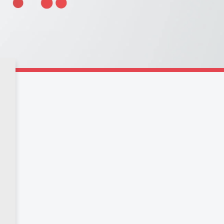
ssica
,
zione