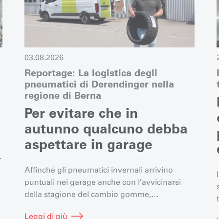
03.08.2026
Reportage: La logistica degli
pneumatici di Derendinger nella
regione di Berna
Per evitare che in
autunno qualcuno debba
aspettare in garage
e
Affinché gli pneumatici invernali arrivino
puntuali nei garage anche con l’avvicinarsi
della stagione del cambio gomme,
Derendinger mette in atto un sistema logistico
Leggi di più
sorprendente. Visitiamo il centro di