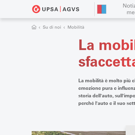
Notiz
me
Su di noi
Mobilità
La mobil
sfaccett
La mobilità è molto più ch
emozione pura e influenza
storia dell'auto, sull'imp
perché l'auto e il suo set