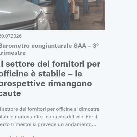
20.07.2026
09.07.2
Barometro congiunturale SAA – 3°
Il dir
trimestre
fa il 
anno
Il settore dei fornitori per
Le a
officine è stabile – le
sec
prospettive rimangono
funz
caute
bene
Il settore dei fornitori per officine si dimostra
Da circa
stabile nonostante il contesto difficile. Per il
Plaffeie
terzo trimestre si prevede un andamento
podcast
stabile, ma le prospettive rimangono caute.