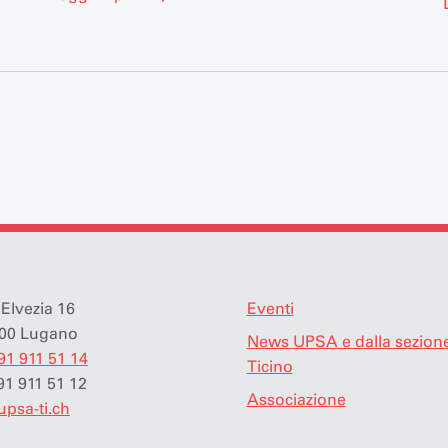
riferimento per gli pneumatici invernali a…
Elvezia 16
Eventi
00 Lugano
News UPSA e dalla sezion
91 911 51 14
Ticino
91 911 51 12
Associazione
upsa-ti.ch