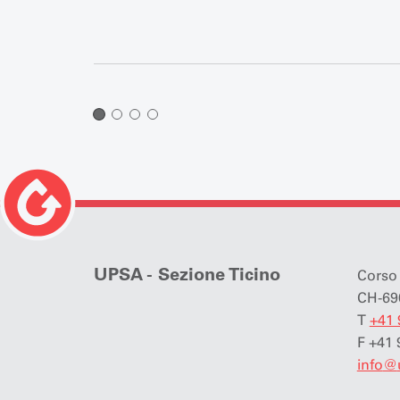
UPSA - Sezione Ticino
Corso 
CH-69
T
+41 
F +41 
info
@